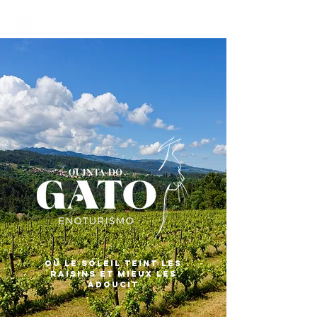
Où le soleil teint les
raisins et mieux les
adoucit