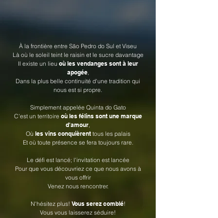
À la frontière entre São Pedro do Sul et Viseu
Là où le soleil teint le raisin et le sucre davantage
Il existe un lieu
où les vendanges sont à leur
apogée
,
Dans la plus belle continuité d'une tradition qui
nous est si propre.
Simplement appelée Quinta do Gato
C'est un territoire
où les félins sont une marque
d'amour
,
Où
les vins conquièrent
tous les palais
Et où toute présence se fera toujours rare.
Le défi est lancé; l'invitation est lancée
Pour que vous découvriez ce que nous avons à
vous offrir
Venez nous rencontrer.
N'hésitez plus!
Vous serez comblé
!
Vous vous laisserez séduire!