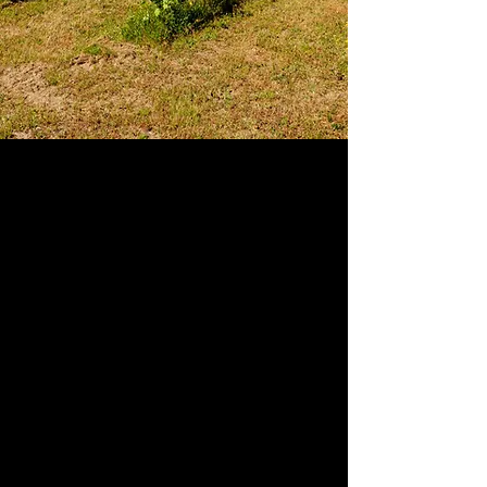
Le chat de la Mine
Un secret souterrain
Inspiré par le pouvoir revitalisant des eaux
thermales, ce nectar
Lugar do Gato
naît de
l'énergie particulière des terres de São Pedro
do Sul.
Son essence a été
sublimée par
l'environnement unique de la mine
, située au
cœur de la terre qui nourrit le vignoble d'où il
est issu.
Pendant douze mois, ils ont reposé dans
l'obscurité fraîche et silencieuse
,
s'imprégnant de la sérénité du sous-sol.