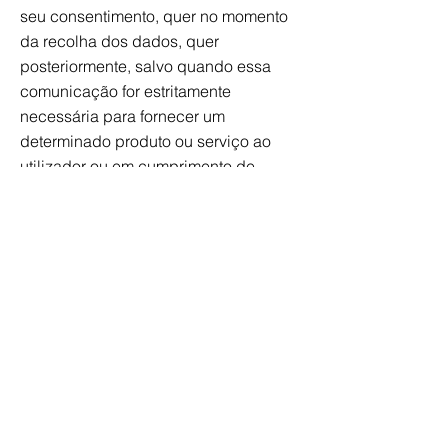
seu consentimento, quer no momento
da recolha dos dados, quer
posteriormente, salvo quando essa
comunicação for estritamente
necessária para fornecer um
determinado produto ou serviço ao
utilizador ou em cumprimento de
obrigações legais.
A Quinta do Gato assegurará ainda as
medidas contratuais necessárias para
garantir que os subcontratantes
respeitam e protegem os seus dados
pessoais.
Em que circunstâncias transferimos
os seus dados para um país
terceiro?
A Quinta do Gato não transmitirá os